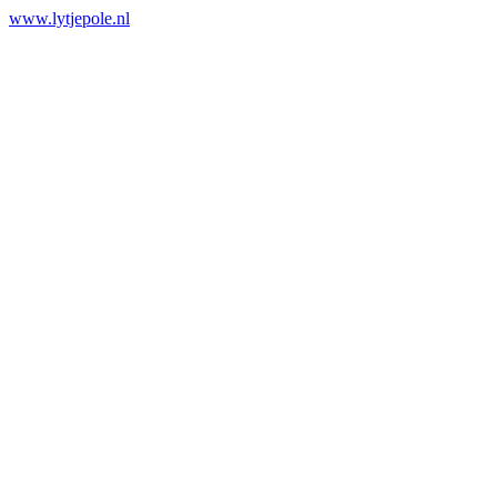
www.lytjepole.nl